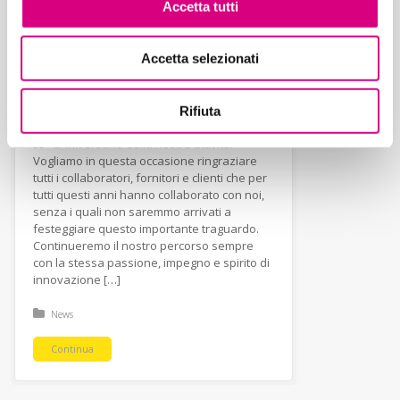
Accetta tutti
55° anniversario della
Accetta selezionati
nostra attività!
Rifiuta
Con entusiasmo festeggiamo quest’anno il
55° anniversario della nostra attività.
Vogliamo in questa occasione ringraziare
tutti i collaboratori, fornitori e clienti che per
tutti questi anni hanno collaborato con noi,
senza i quali non saremmo arrivati a
festeggiare questo importante traguardo.
Continueremo il nostro percorso sempre
con la stessa passione, impegno e spirito di
innovazione […]
Posted in:
News
Continua