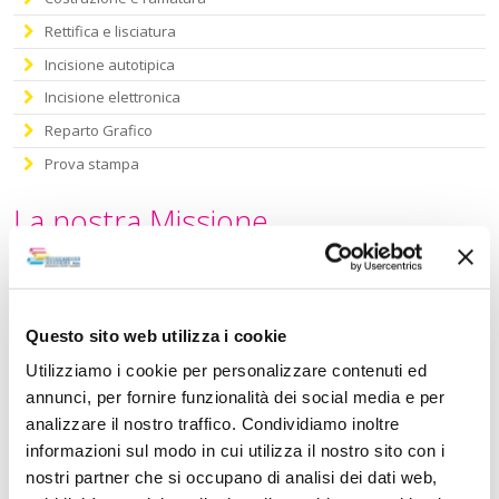
Rettifica e lisciatura
Incisione autotipica
Incisione elettronica
Reparto Grafico
Prova stampa
La nostra Missione
Questo sito web utilizza i cookie
Utilizziamo i cookie per personalizzare contenuti ed
100
annunci, per fornire funzionalità dei social media e per
analizzare il nostro traffico. Condividiamo inoltre
soddisfare il cliente al 100%
attraverso serietà, esperienza e
informazioni sul modo in cui utilizza il nostro sito con i
dinamismo per consegnare nelle sue mani servizi di alta qualità!
nostri partner che si occupano di analisi dei dati web,