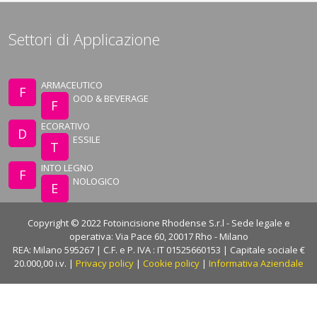
Settori di Applicazione
ARMACEUTICO
F
OOD & BEVERAGE
F
ECORATIVO
D
ESSILE
T
INTO LEGNO
F
NOLOGICO
E
Copyright © 2022 Fotoincisione Rhodense S.r.l - Sede legale e
operativa: Via Pace 60, 20017 Rho - Milano
REA: Milano 595267 | C.F. e P. IVA : IT 01525660153 | Capitale sociale €
20.000,00 i.v. |
Privacy policy
|
Cookie policy
|
Informativa Aziendale