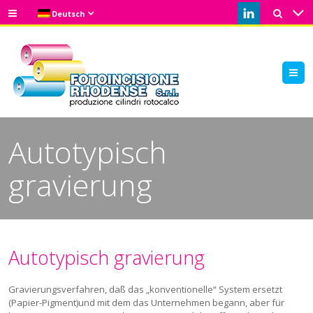
Deutsch
M
Autotypisch
gravierung
Autotypisch gravierung
Gravierungsverfahren, daß das „konventionelle“ System ersetzt
(Papier-Pigment)und mit dem das Unternehmen begann, aber für