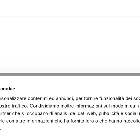
HARMACEUTIQUE
ECORATION
 cookie
P
D
OOD AND BEVERAGE
EXTILE
F
T
rsonalizzare contenuti ed annunci, per fornire funzionalità dei soc
ostro traffico. Condividiamo inoltre informazioni sul modo in cui u
partner che si occupano di analisi dei dati web, pubblicità e social
le con altre informazioni che ha fornito loro o che hanno raccolt
.l - Siège social et opérationnel : Via Pace 60, 20017 Rho - Milano
.
de TVA : IT 01525660153 | Capital social € 20.000,00 i.v. |
Privacy policy
|
Co