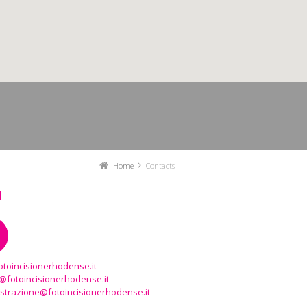
Home
Contacts
l
otoincisionerhodense.it
a@fotoincisionerhodense.it
strazione@fotoincisionerhodense.it