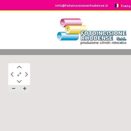
info@fotoincisionerhodense.it
Franç