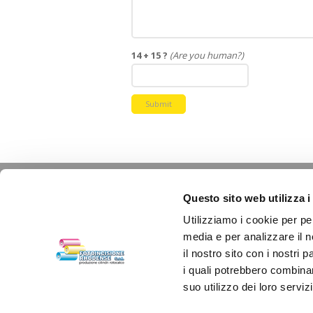
14 + 15 ?
(Are you human?)
Submit
Secteurs dans lesquels
Questo sito web utilizza i
nous travaillons
Utilizziamo i cookie per pe
media e per analizzare il n
il nostro sito con i nostri 
i quali potrebbero combinar
Copyright © 2022 Fotoincisione Rhodense S.r
suo utilizzo dei loro servizi
REA : Milano 595267 | Code fiscal et numéro 