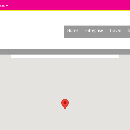
ais
Home
Entreprise
Travail
G
This page can't load Google Maps correctly.
OK
Do you own this website?