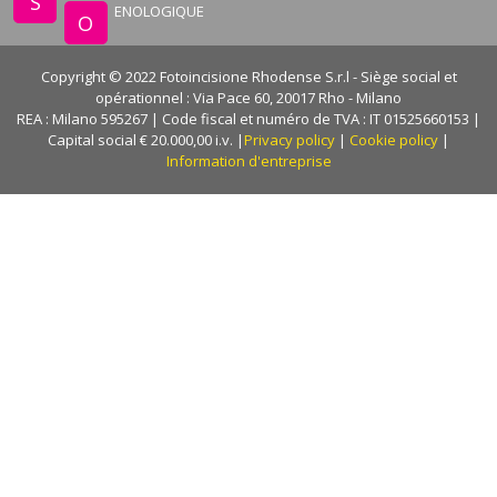
S
ENOLOGIQUE
O
Copyright © 2022 Fotoincisione Rhodense S.r.l - Siège social et
opérationnel : Via Pace 60, 20017 Rho - Milano
REA : Milano 595267 | Code fiscal et numéro de TVA : IT 01525660153 |
Capital social € 20.000,00 i.v. |
Privacy policy
|
Cookie policy
|
Information d'entreprise